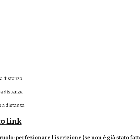
 a dis
tanza
 a dis
tanza
0 
a dis
tanza
to link
ruolo: perfezionare l'iscrizione (se non è già stato fatt