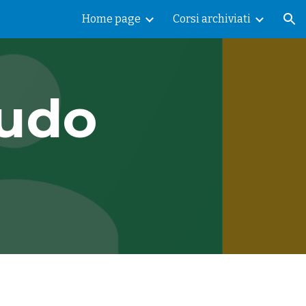
Home page
Corsi archiviati
ion
udo 