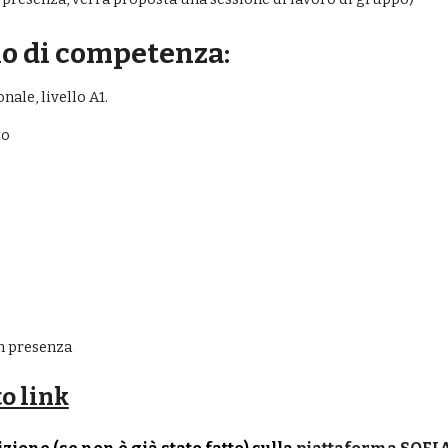
llo di competenza:
ale, livello A1.
o 
n 
presenza
to link