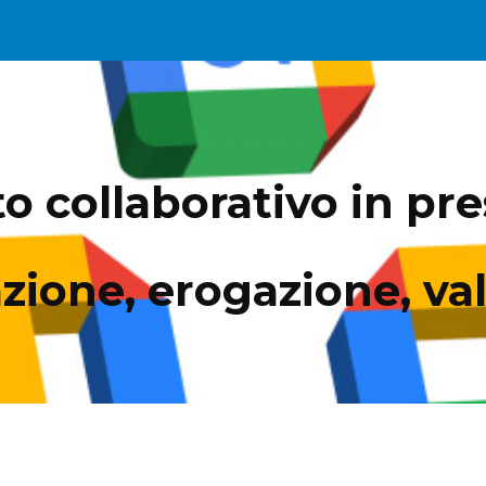
ip to main content
Skip to navigat
collaborativo in pres
zione, erogazione, va