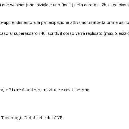
i due webinar (uno iniziale e uno finale) della durata di 2h. circa cia
auto-apprendimento e la partecipazione attiva ad un’attività online asi
caso si superassero i 40 iscritti, il corso verrà replicato (max. 2 edizio
za
) + 
21
 ore di autoformazione e restituzione.
le Tecnologie Didattiche del CNR