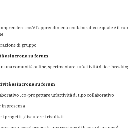
mprendere cos’è l’apprendimento collaborativo e quale è il ruolo
ne 
erazione di gruppo 
vità asincrona su forum
n una comunità online, sperimentare  un’attività di ice-breaki
ttività asincrona su forum
rativo , co-progettare un’attività di tipo collaborativo  
e in presenza
i progetti , discutere i risultati 
n presenza, verrà proposta una sessione di lavoro di gruppo) 