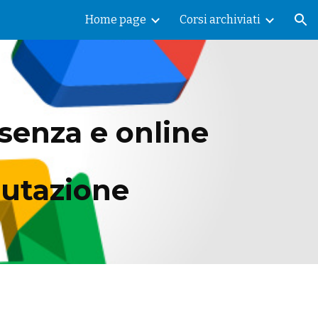
Home page
Corsi archiviati
ion
enza e online 
lutazione