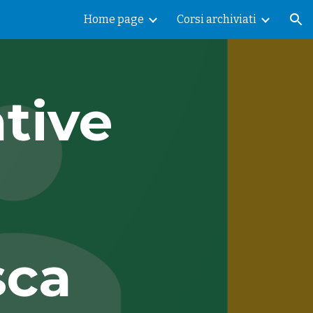
Home page
Corsi archiviati
ion
tive 
sca