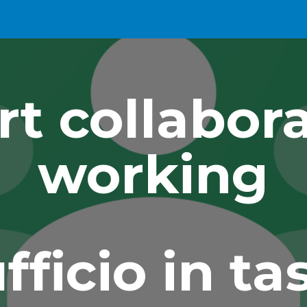
ip to main content
Skip to navigat
t collabora
working
ufficio in ta