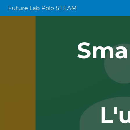
Future Lab Polo STEAM
Sk
Smar
L'