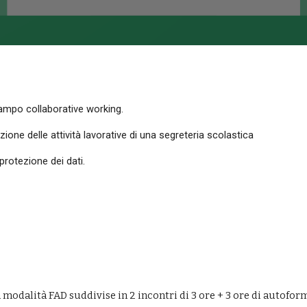
ampo collaborative working.
ne delle attività lavorative di una segreteria scolastica
rotezione dei dati.
n modalità FAD suddivise in 
2
 incontri di 3 ore + 
3
 ore di autofor