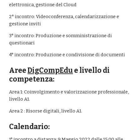
elettronica, gestione del Cloud
2° incontro: Videoconferenza, calendarizzazione e 
gestione inviti
3° incontro: Produzione e somministrazione di 
questionari
4° incontro: Produzione e condivisione di documenti
Aree 
DigCompEdu
 e livello di 
competenza:
Area 1: Coinvolgimento e valorizzazione professionale, 
livello A1.
Area 2 : Risorse digitali, livello A1.
Calendario:
1° incontro a distanza: 
9
 M
aggio
 202
2
 dalle 1
5
.00 alle 