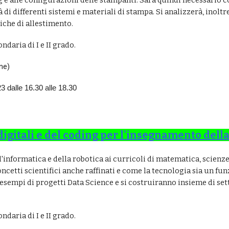
ng e alle configurazioni delle stampanti. Sarà quindi necessario
 di differenti sistemi e materiali di stampa. Si analizzerà, inol
iche di allestimento.
ndaria di I e II grado.
ne)
3 dalle 16.30 alle 18.30
digitali e del coding per l'insegnamento dell
'informatica e della robotica ai curricoli di matematica, scienze
cetti scientifici anche raffinati e come la tecnologia sia un fun
sempi di progetti Data Science e si costruiranno insieme di set
ndaria di I e II grado.