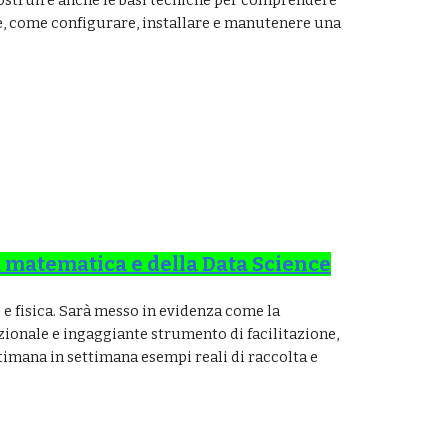
 costruire anche le basi tecniche per comprendere
tre, come configurare, installare e manutenere una
a matematica e della Data Science
 e fisica. Sarà messo in evidenza come la
zionale e ingaggiante strumento di facilitazione,
timana in settimana esempi reali di raccolta e