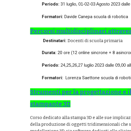
Periodo:
31
luglio, 01-02-03 Agosto 2023 dalle
Formatori:
Davide Canepa
scuola di robotica
Percorsi multidisciplinari attraver
Destinatari:
Docenti di scuola
primaria
Durata:
20 ore (12 online sincrone + 8 asincro
Periodo:
24,25,26,27
luglio
2023 dalle
09,00
al
Formatori:
Lorenza Saettone
scuola di robot
Strumenti per la progettazione e i
stampante 3D
Corso dedicato alla stampa 3D e alle sue implicazi
della produzione di oggetti tridimensionali che s