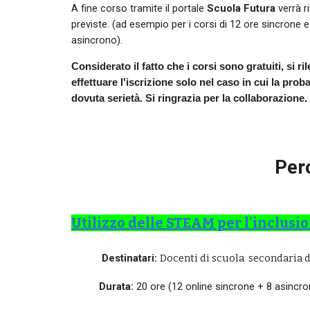
A fine corso tramite il portale
Scuola Futura
verrà
r
previste. (ad esempio per i corsi di 12 ore sincrone e
asincrono).
C
onsiderato il fatto che i corsi sono gratuiti, si r
effettuare l'iscrizione solo nel caso in cui la proba
dovuta serietà. Si ringrazia per la collaborazione
.
Per
Utilizzo delle STEAM per l'inclusio
Destinatari:
Docenti di scuola secondaria di
Durata:
20 ore (12 online sincrone + 8 asincro