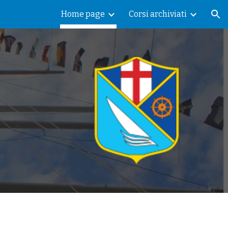
Home page
Corsi archiviati
ion
M