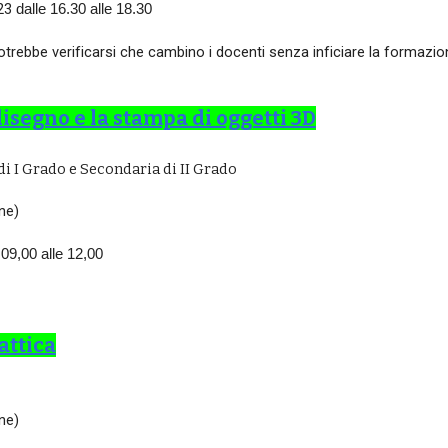
023
dalle 16.30 alle 18.30
otrebbe verificarsi che cambino i docenti senza inficiare la formazio
disegno e la stampa di oggetti 3D
i I Grado e Secondaria di II Grado
ne)
 09,00 alle 12,00
attica
ne)