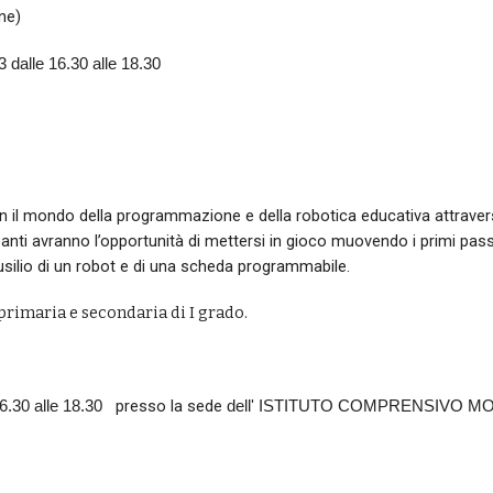
ne)
 dalle 16.30 alle 18.30
 con il mondo della programmazione e della robotica educativa attrav
ipanti avranno l’opportunità di mettersi in gioco muovendo i primi pa
usilio di un robot
e di
una scheda programmabile
.
 primaria
e
secondaria di I
grado.
presso la sede
6.30 alle 18.30
dell' ISTITUTO COMPRENSIVO MOLA