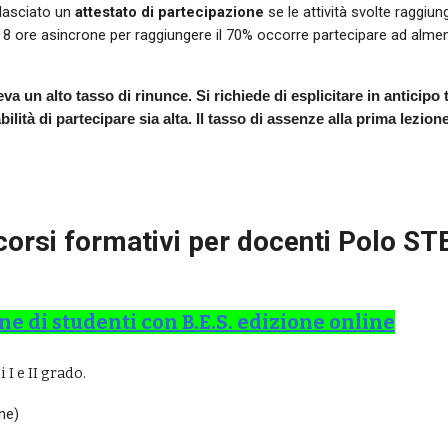
ilasciato un
attestato di partecipazione
se le attività svolte raggi
 8 ore asincrone per raggiungere il 7
0
% occorre partecipare ad almeno
ileva un alto tasso di rinunce. Si richiede di esplicitare in anticipo
bilità di partecipare sia alta. Il tasso di assenze alla prima lezion
corsi formativi per docenti Polo S
ne di studenti con B.E.S. edizione online
 I e II grado.
ne)