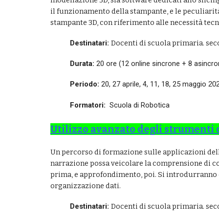
modellazione 3D, sia software dedicati allo slici
il funzionamento della stampante, e le peculiarità
stampante 3D, con riferimento alle necessità tecn
Destinatari:
Docenti di scuola primaria. seco
Durata:
20 ore (12 online sincrone + 8 asincro
Periodo:
20
,
27
aprile,
4
,
11
, 1
8
, 2
5
maggio
202
Formatori:
Scuola di Robotica
Utilizzo avanzato degli strumenti 
Un percorso di formazione sulle applicazioni dell
narrazione possa veicolare la comprensione di con
prima, e approfondimento, poi. Si introdurranno e
organizzazione dati.
Destinatari:
Docenti di scuola primaria. seco