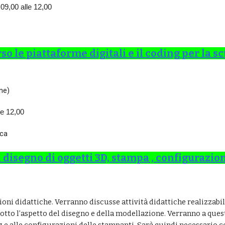
 09,00 alle 12,00
so le piattaforme digitali e il coding
per la s
ne)
le 1
2,00
ica
l disegno di oggetti 3D, stampa , configuraz
oni didattiche. Verranno discusse attività didattiche realizzabili
otto l’aspetto del disegno e della modellazione. Verranno a ques