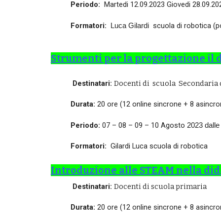
Periodo:
Martedi 12.09.2023 Giovedi 28.09.2
Formatori:
scuola di robotica (p
Luca Gilardi
Strumenti per la progettazione il 
Destinatari:
Docenti di
scuola Secondaria d
Durata:
20 ore (12 online sincrone + 8 asincro
Periodo:
07 – 08 – 09 – 10 Agosto
2023 dalle
Formatori:
Gilardi Luca
scuola di robotica
Introduzione alle STEAM nella did
Destinatari:
Docenti di scuola primaria
Durata:
20 ore (12 online sincrone + 8 asincro