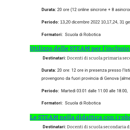
Durata:
20 ore (12 online sincrone + 8 asincro
Periodo:
13,20 dicembre 2022 10,17,24, 31 ge
Formatori:
Scuola di Robotica
Utilizzo delle STEAM per l'inclusio
Destinatari:
Docenti di scuola primaria seco
Durata:
20 ore: 12 ore in presenza presso l'Ist
provengono da fuori provincia di Genova (alm
Periodo:
Martedì 03.01 dalle 11.00 alle 18.00,
Formatori:
Scuola di Robotica
Le STEAM nella didattica con i r
Destinatari:
Docenti di scuola secondaria di 