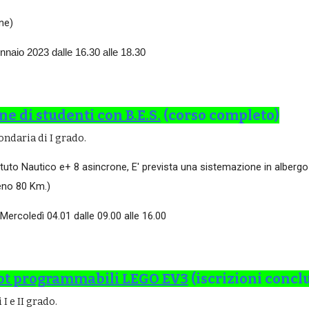
ne)
nnaio 2023 dalle 16.30 alle 18.30
ne di studenti con B.E.S.
(corso completo)
ndaria di I grado.
ituto Nautico e+ 8 asincrone, E' prevista una sistemazione in albergo 
eno 80 Km.)
 Mercoledì 04.01 dalle 09.00 alle 16.00
obot programmabili LEGO EV3
(iscrizioni concl
I e II grado.