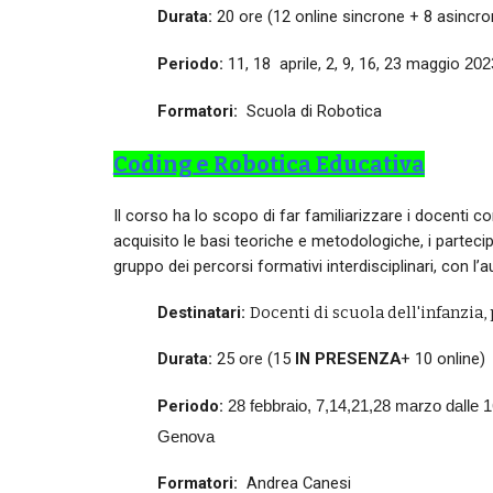
Durata:
20 ore (12 online sincrone + 8 asincro
Periodo:
11, 18 aprile, 2, 9, 16, 23 maggio
2023
Formatori:
Scuola di Robotica
Coding e Robotica Educativa
Il corso ha lo scopo di far familiarizzare i docenti
acquisito le basi teoriche e metodologiche, i partec
gruppo dei percorsi formativi interdisciplinari, con l’a
Destinatari:
Docenti di scuola dell'infanzia,
Durata:
2
5
ore (1
5
IN PRESENZA
+
10
online
)
Periodo:
28 febbraio
,
7,14,21,28 marzo
dalle 1
Genova
Formatori:
Andrea Canesi