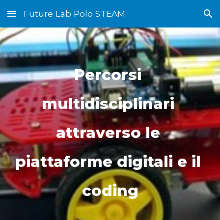
Future Lab Polo STEAM
Skip to main content
Skip to navigation
Percorsi 
multidisciplinari 
attraverso le 
piattaforme digitali e il 
coding